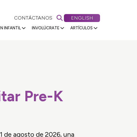
Buscar en Primeros 5 Nevada
VIEW OUR WEBSITE IN
CONTÁCTANOS
ENGLISH
N INFANTIL
INVOLÚCRATE
ARTÍCULOS
itar Pre-K
l 1 de agosto de 2026, una