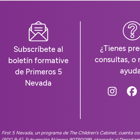
¿Tienes pre
Subscríbete al
consultas, o 
boletín formative
ayud
de Primeros 5
Nevada
Follow
Fo
First 5 Nevada, un programa de The Children's Cabinet, cuenta con
(PDG B-5), Subvención Número 90TP0099, otorgada al Departame