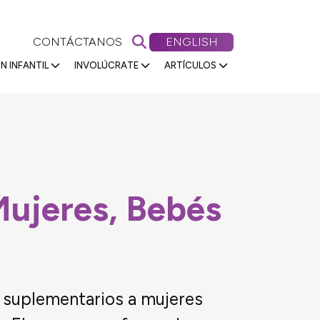
Buscar en Primeros 5 Nevada
VIEW OUR WEBSITE IN
CONTÁCTANOS
ENGLISH
N INFANTIL
INVOLÚCRATE
ARTÍCULOS
Mujeres, Bebés
s suplementarios a mujeres