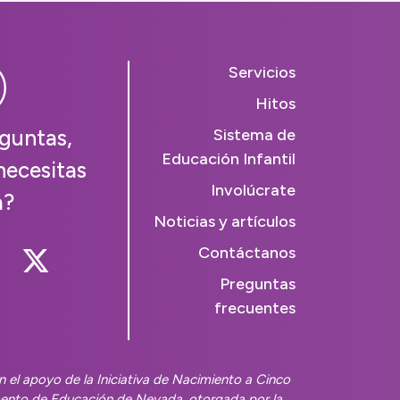
Servicios
Hitos
guntas,
Sistema de
Educación Infantil
necesitas
Involúcrate
a?
Noticias y artículos
Contáctanos
 Us On Instagram
llow Us On Facebook
Follow Us On Twitter
Preguntas
frecuentes
 el apoyo de la Iniciativa de Nacimiento a Cinco
nto de Educación de Nevada, otorgada por la