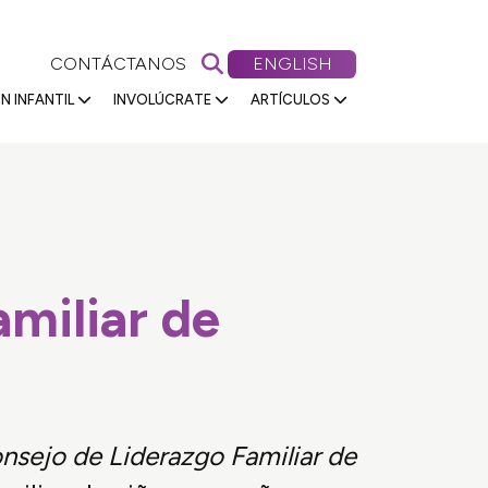
Buscar en Primeros 5 Nevada
VIEW OUR WEBSITE IN
CONTÁCTANOS
ENGLISH
N INFANTIL
INVOLÚCRATE
ARTÍCULOS
miliar de
nsejo de Liderazgo Familiar de