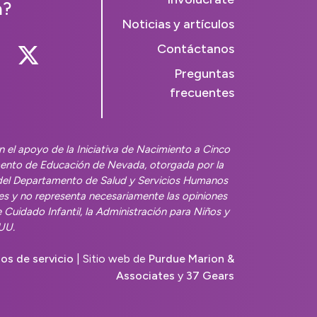
a?
Noticias y artículos
Contáctanos
 Us On Instagram
llow Us On Facebook
Follow Us On Twitter
Preguntas
frecuentes
 el apoyo de la Iniciativa de Nacimiento a Cinco
nto de Educación de Nevada, otorgada por la
s del Departamento de Salud y Servicios Humanos
res y no representa necesariamente las opiniones
Cuidado Infantil, la Administración para Niños y
UU.
os de servicio
| Sitio web de
Purdue Marion &
Associates
y
37 Gears