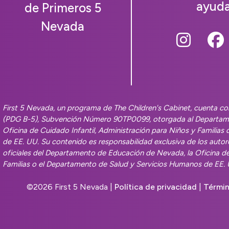
ayud
de Primeros 5
Nevada
Follow
Fo
First 5 Nevada, un programa de The Children's Cabinet, cuenta con
(PDG B-5), Subvención Número 90TP0099, otorgada al Departame
Oficina de Cuidado Infantil, Administración para Niños y Familia
de EE. UU. Su contenido es responsabilidad exclusiva de los auto
oficiales del Departamento de Educación de Nevada, la Oficina de 
Familias o el Departamento de Salud y Servicios Humanos de EE. 
©
2026 First 5 Nevada |
Política de privacidad
|
Términ